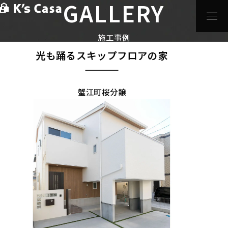
GALLERY
HOME
>
施工事例
>
光も踊るスキップフロアの家
分譲住宅
施工事例
光も踊るスキップフロアの家
蟹江町桜分譲