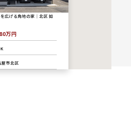
を広げる角地の家｜北区 如
080万円
DK
古屋市北区