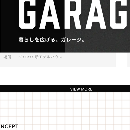
モデルハウス グランドオープン見学会｜蟹江町学
戸
日程
8月22日(土)・23日(日)
時間
10：00～17：00 (最終受付16：00)
場所
K’sCasa 新モデルハウス