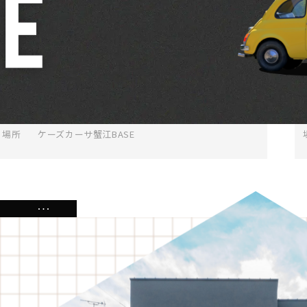
ガレージリノベーション相談会｜倉庫がここまで
変わる
日程
8月1日(土)～8月30日(日)
時間
10：00-17：00 (最終受付16：00)
場所
ケーズカーサ蟹江BASE