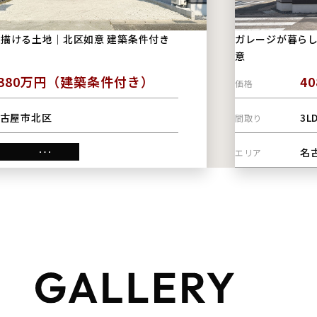
描ける土地｜北区如意 建築条件付き
ガレージが暮らし
意
1380万円（建築条件付き）
4
価格
古屋市北区
3L
間取り
名
エリア