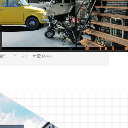
ガレージハウス相談会｜ガレージから始まる暮ら
し提案
日程
6月27日(土)～7月12日(日)
時間
AM10：00～PM5：00（最終受付16：00）
場所
ケーズカーサ蟹江BASE