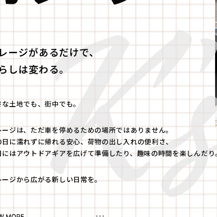
レージがあるだけで、
らしは変わる。
さな土地でも、街中でも。
レージは、ただ車を停めるための場所ではありません。
の日に濡れずに帰れる安心、荷物の出し入れの便利さ、
日にはアウトドアギアを広げて準備したり、趣味の時間を楽しんだり
レージから広がる新しい日常を。