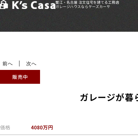
蟹江・名古屋 注文住宅を建てる工務店
ガレージハウスならケーズカーサ
HOME
>
土地・物件情報
>
ガレージが暮らしを広げる角地の家｜北区
前へ
次へ
販売中
ガレージが暮
価格
4080万円