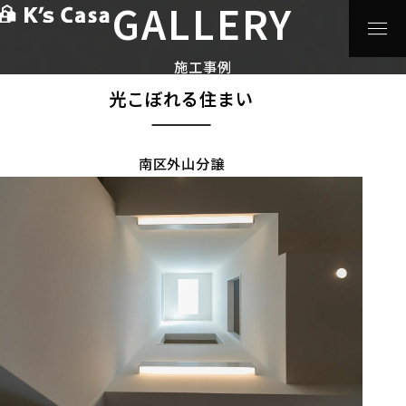
GALLERY
HOME
>
施工事例
>
光こぼれる住まい
分譲住宅
施工事例
光こぼれる住まい
南区外山分譲