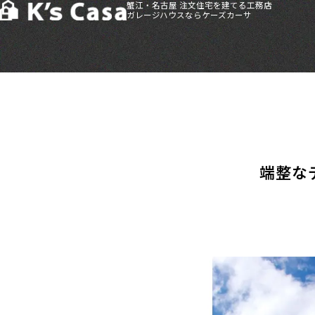
蟹江・名古屋 注文住宅を建てる工務店
ガレージハウスならケーズカーサ
HOME
>
施工事例
>
端整なデザインとぬくもりが調和する住まい
端整な