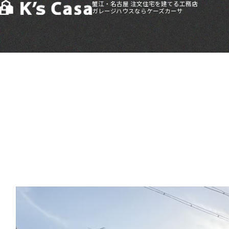
蟹江・名古屋 注文住宅を建てる工務店
ガレージハウスならケーズカーサ
HOME
>
施工事例
>
南区氷室町賃貸アパートB棟