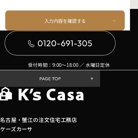
第1条（プライバシー情報）
お電話でのお問い合わせはこちら
入力内容を確認する
プライバシー情報のうち「個人情報」とは，個人
情報保護法にいう「個人情報」を指すものとし，
生存する個人に関する情報であって，当該情報に
含まれる氏名，生年月日，住所，電話番号，連絡
先その他の記述等により特定の個人を識別できる
情報を指します。
受付時間：9:00〜18:00 ／ 水曜日定休
プライバシー情報のうち「履歴情報および特性情
報」とは，上記に定める「個人情報」以外のもの
をいい，ご利用いただいたサービスやご購入いた
だいた商品，ご覧になったページや広告の履歴，
ユーザーが検索された検索キーワード，ご利用日
時，ご利用の方法，ご利用環境，郵便番号や性
別，職業，年齢，ユーザーのIPアドレス，クッキ
名古屋・蟹江の注文住宅工務店
ー情報，位置情報，端末の個体識別情報などを指
します。
ケーズカーサ