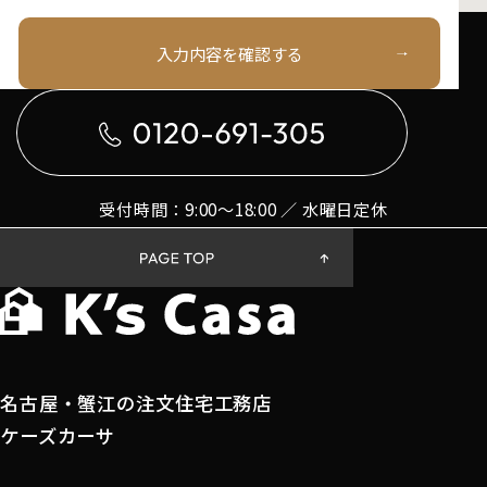
お電話でのお問い合わせはこちら
入力内容を確認する
プライバシー情報のうち「個人情報」とは，個人
情報保護法にいう「個人情報」を指すものとし，
生存する個人に関する情報であって，当該情報に
含まれる氏名，生年月日，住所，電話番号，連絡
先その他の記述等により特定の個人を識別できる
情報を指します。
受付時間：9:00〜18:00 ／ 水曜日定休
プライバシー情報のうち「履歴情報および特性情
報」とは，上記に定める「個人情報」以外のもの
をいい，ご利用いただいたサービスやご購入いた
だいた商品，ご覧になったページや広告の履歴，
ユーザーが検索された検索キーワード，ご利用日
時，ご利用の方法，ご利用環境，郵便番号や性
別，職業，年齢，ユーザーのIPアドレス，クッキ
名古屋・蟹江の注文住宅工務店
ー情報，位置情報，端末の個体識別情報などを指
します。
ケーズカーサ