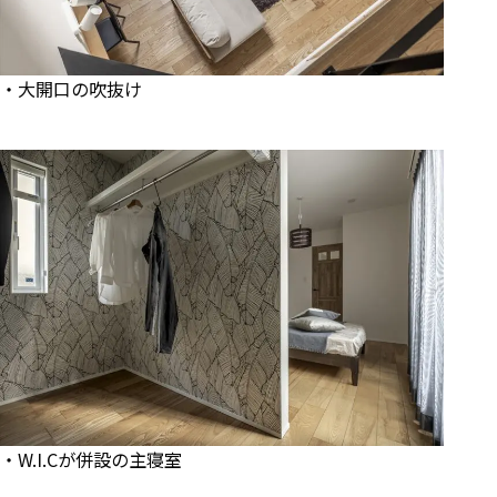
・大開口の吹抜け
・W.I.Cが併設の主寝室