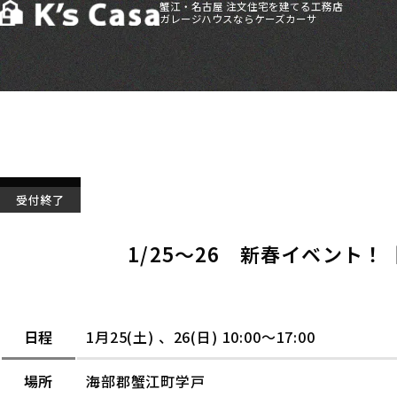
蟹江・名古屋 注文住宅を建てる工務店
ガレージハウスならケーズカーサ
HOME
>
イベント情報
>
1/25～26 新春イベント！【新モデルハウ
受付終了
1/25～26 新春イベン
日程
1月25(土) 、26(日) 10:00～17:00
場所
海部郡蟹江町学戸