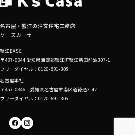
ユーザーが検索された検索キーワード，ご利用日
時，ご利用の方法，ご利用環境，郵便番号や性
別，職業，年齢，ユーザーのIPアドレス，クッキ
名古屋・蟹江の注文住宅工務店
ー情報，位置情報，端末の個体識別情報などを指
します。
ケーズカーサ
蟹江BASE
第２条（プライバシー情報の収集方法）
〒497-0044 愛知県海部郡蟹江町蟹江新田前波307-1
フリーダイヤル：0120-691-305
当社は，ユーザーが利用登録をする際に氏名，生
年月日，住所，電話番号，メールアドレス，銀行
名古屋本社
口座番号，クレジットカード番号，運転免許証番
〒457-0846 愛知県名古屋市南区道徳通3-42
号などの個人情報をお尋ねすることがあります。
フリーダイヤル：0120-691-305
また，ユーザーと提携先などとの間でなされたユ
ーザーの個人情報を含む取引記録や，決済に関す
る情報を当社の提携先（情報提供元，広告主，広
告配信先などを含みます。以下，｢提携先｣といい
ます。）などから収集することがあります。