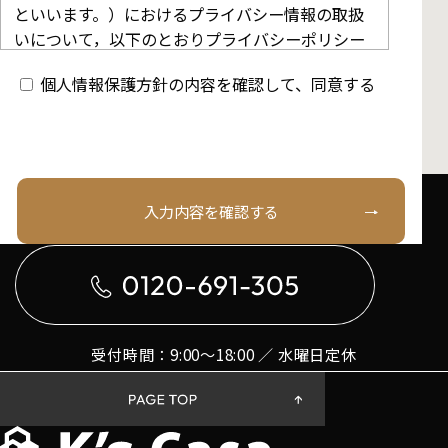
といいます。）におけるプライバシー情報の取扱
いについて，以下のとおりプライバシーポリシー
（以下，「本ポリシー」といいます。）を定めま
個人情報保護方針の内容を確認して、同意する
す。
第1条（プライバシー情報）
お電話でのお問い合わせはこちら
入力内容を確認する
プライバシー情報のうち「個人情報」とは，個人
情報保護法にいう「個人情報」を指すものとし，
生存する個人に関する情報であって，当該情報に
含まれる氏名，生年月日，住所，電話番号，連絡
先その他の記述等により特定の個人を識別できる
情報を指します。
受付時間：9:00〜18:00 ／ 水曜日定休
プライバシー情報のうち「履歴情報および特性情
報」とは，上記に定める「個人情報」以外のもの
をいい，ご利用いただいたサービスやご購入いた
だいた商品，ご覧になったページや広告の履歴，