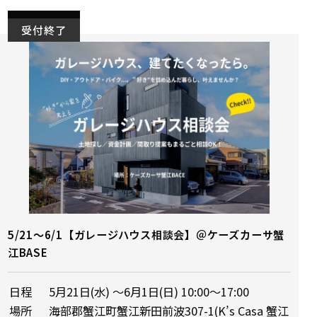
受付終了
5/21～6/1【ガレージハウス相談会】＠ケーズカーサ蟹
江BASE
日程
5月21日(水) ～6月1日(日) 10:00～17:00
場所
海部郡蟹江町蟹江新田前波307-1(K’s Casa 蟹江