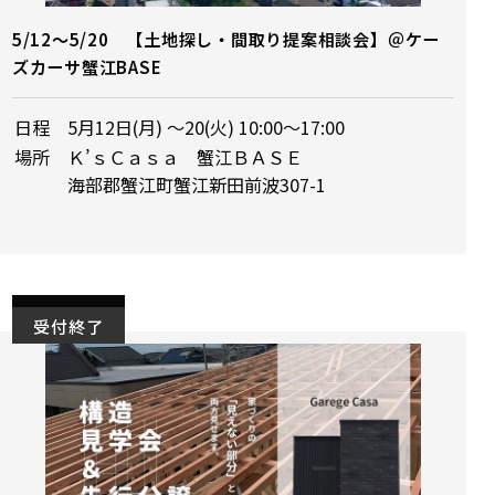
5/12～5/20 【土地探し・間取り提案相談会】＠ケー
ズカーサ蟹江BASE
日程
5月12日(月) ～20(火) 10:00～17:00
場所
Ｋ’ｓＣａｓａ 蟹江ＢＡＳＥ
海部郡蟹江町蟹江新田前波307-1
受付終了