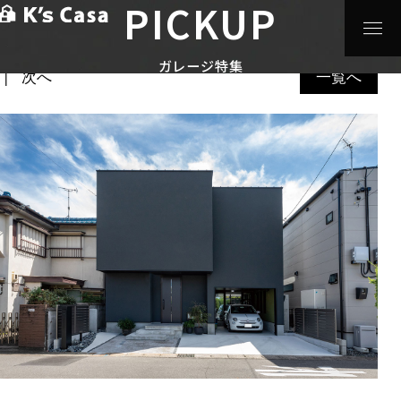
PICKUP
HOME
>
ガレージ特集
>
ビルトインガレージ
>
隣りに趣味
部屋があるビルトインガレージ
ガレージ特集
次へ
一覧へ