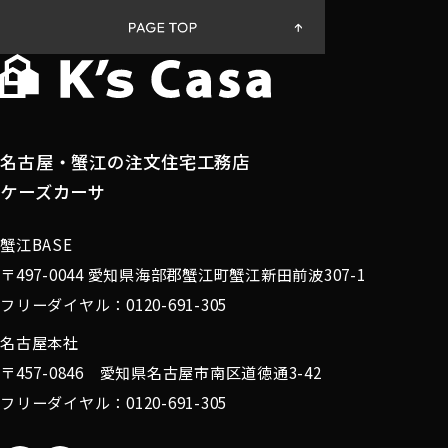
報」とは，上記に定める「個人情報」以外のもの
をいい，ご利用いただいたサービスやご購入いた
だいた商品，ご覧になったページや広告の履歴，
ユーザーが検索された検索キーワード，ご利用日
時，ご利用の方法，ご利用環境，郵便番号や性
別，職業，年齢，ユーザーのIPアドレス，クッキ
名古屋・蟹江の注文住宅工務店
ー情報，位置情報，端末の個体識別情報などを指
します。
ケーズカーサ
蟹江BASE
第２条（プライバシー情報の収集方法）
〒497-0044 愛知県海部郡蟹江町蟹江新田前波307-1
フリーダイヤル：0120-691-305
当社は，ユーザーが利用登録をする際に氏名，生
年月日，住所，電話番号，メールアドレス，銀行
名古屋本社
口座番号，クレジットカード番号，運転免許証番
〒457-0846 愛知県名古屋市南区道徳通3-42
号などの個人情報をお尋ねすることがあります。
フリーダイヤル：0120-691-305
また，ユーザーと提携先などとの間でなされたユ
ーザーの個人情報を含む取引記録や，決済に関す