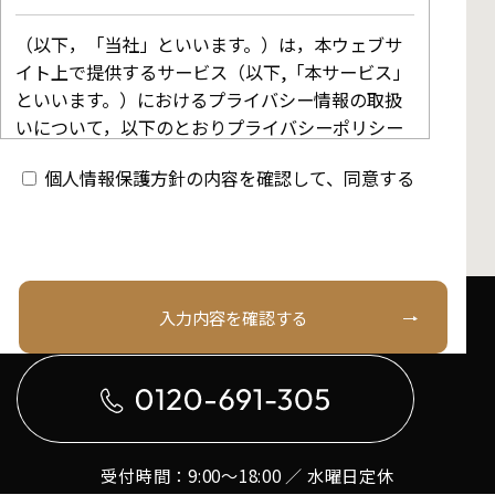
（以下，「当社」といいます。）は，本ウェブサ
イト上で提供するサービス（以下,「本サービス」
といいます。）におけるプライバシー情報の取扱
いについて，以下のとおりプライバシーポリシー
（以下，「本ポリシー」といいます。）を定めま
個人情報保護方針の内容を確認して、同意する
す。
第1条（プライバシー情報）
お電話でのお問い合わせはこちら
入力内容を確認する
プライバシー情報のうち「個人情報」とは，個人
情報保護法にいう「個人情報」を指すものとし，
生存する個人に関する情報であって，当該情報に
含まれる氏名，生年月日，住所，電話番号，連絡
先その他の記述等により特定の個人を識別できる
情報を指します。
受付時間：9:00〜18:00 ／ 水曜日定休
プライバシー情報のうち「履歴情報および特性情