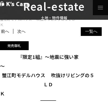
Real-estate
HOME
>
土地・物件情報
>
『限定1組』～地震に強い家
～
土地・物件情報
蟹江町モデルハウス 吹抜けリビングの５ＬＤ
Ｋ
前へ
次へ
一覧へ
完売御礼
『限定1組』～地震に強い家
蟹江町モデルハウス 吹抜けリビングの５
ＬＤ
Ｋ