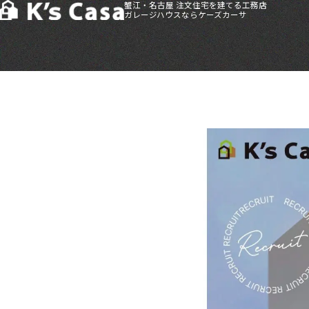
蟹江・名古屋 注文住宅を建てる工務店
ガレージハウスならケーズカーサ
HOME
>
採用情報
>
中途採用情報