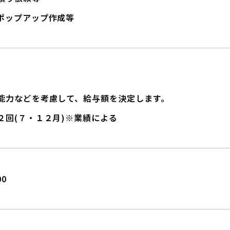
ポップアップ作成等
能力などを考慮して、給与額を決定します。
２回(７・１２月)※業績による
00