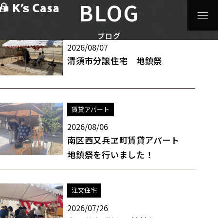
BLOG
HOME
>
ブログ
ガレージハウス
分譲住宅
ブログ
2026/08/07
清須市分譲住宅 地鎮祭
賃貸アパート
2026/08/06
南区西又兵ヱ町賃貸アパート
地鎮祭を行いました！
注文住宅
2026/07/26