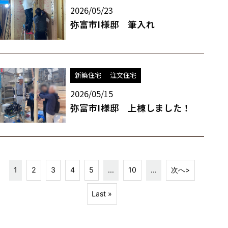
2026/05/23
弥富市I様邸 筆入れ
新築住宅
注文住宅
2026/05/15
弥富市I様邸 上棟しました！
1
2
3
4
5
...
10
...
次へ>
Last »