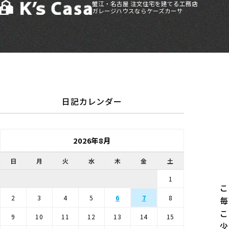
蟹江・名古屋 注文住宅を建てる工務店
ガレージハウスならケーズカーサ
HOME
>
ブログ
>
分譲住宅
>
北区西味鋺分譲 上棟しました！
日記カレンダー
2026年8月
日
月
火
水
木
金
土
1
こ
2
3
4
5
6
7
8
毎
こ
9
10
11
12
13
14
15
少