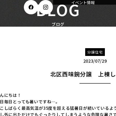
BLOG
イベント情報
ブログ
分譲住宅
2023/07/29
北区西味鋺分譲 上棟し
んにちは！
日毎日とっても暑いですね…。
こしばらく最高気温が35度を超える猛暑日が続いているよ
し外に出ただけでもぐったりしてしまうような危険な暑さ