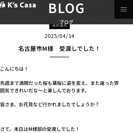
BLOG
HOME
>
ブログ
>
注文住宅
>
名古屋市M様 受渡しでし
た！
ブログ
注文住宅
2025/04/14
名古屋市M様 受渡しでした！
こんにちは！
先週まで満開だった桜も葉桜に姿を変え、また違った雰
囲気できれいだな～と楽しんでおります。
皆さま、お花見など行かれましたでしょうか？
さて、本日はM様邸の受渡しでした！