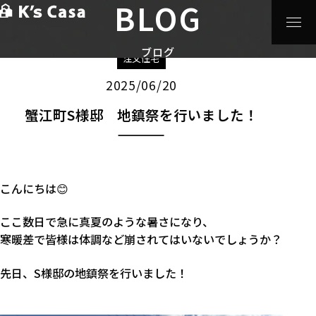
BLOG
HOME
>
ブログ
>
注文住宅
>
蟹江町S様邸 地鎮祭を行い
ました！
ブログ
注文住宅
2025/06/20
蟹江町S様邸 地鎮祭を行いました！
こんにちは😊
ここ数日で急に真夏のような暑さになり、
寒暖差で皆様は体調など崩されてはいないでしょうか？
先日、S様邸の地鎮祭を行いました！