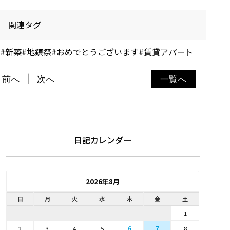
関連タグ
#新築
#地鎮祭
#おめでとうございます
#賃貸アパート
前へ
次へ
一覧へ
日記カレンダー
2026年8月
日
月
火
水
木
金
土
1
2
3
4
5
6
8
7