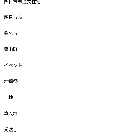
四日市市注文住宅
四日市市
桑名市
豊山町
イベント
地鎮祭
上棟
筆入れ
受渡し