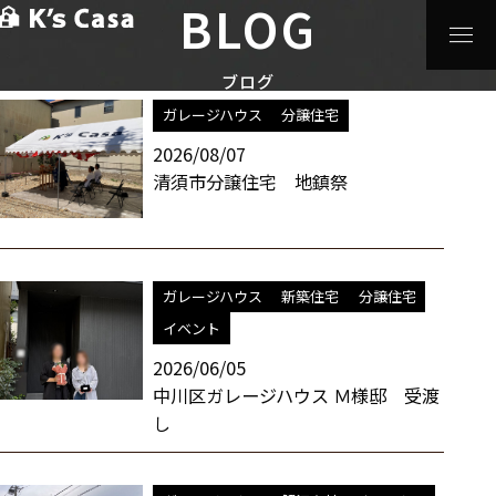
BLOG
HOME
>
ブログ
>
分譲住宅
>
ガレージハウス
スタッフブログ / ガレージハウス 一覧
ブログ
ガレージハウス
分譲住宅
2026/08/07
清須市分譲住宅 地鎮祭
ガレージハウス
新築住宅
分譲住宅
イベント
2026/06/05
中川区ガレージハウス Ｍ様邸 受渡
し