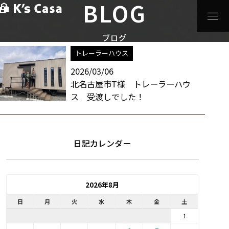
BLOG
HOME
>
ブログ
>
北名古屋市
スタッフブログ / 北名古屋市 一覧
ブログ
トレーラーハウス
2026/03/06
北名古屋市T様 トレーラーハウ
ス 受渡しでした！
日記カレンダー
2026年8月
日
月
火
水
木
金
土
1