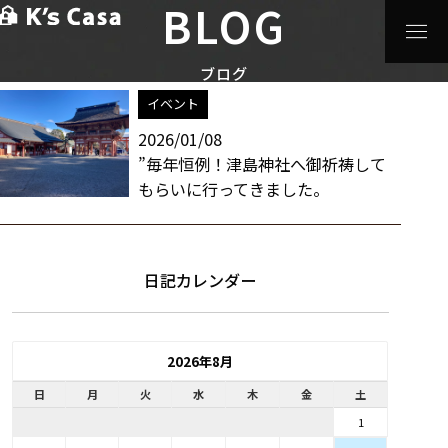
BLOG
HOME
>
ブログ
>
津島市
スタッフブログ / 津島市 一覧
ブログ
イベント
2026/01/08
”毎年恒例！津島神社へ御祈祷して
もらいに行ってきました。
日記カレンダー
2026年8月
日
月
火
水
木
金
土
1