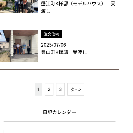
蟹江町K様邸（モデルハウス） 受
渡し
注文住宅
2025/07/06
豊山町K様邸 受渡し
1
2
3
次へ>
日記カレンダー