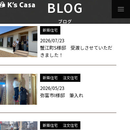
BLOG
HOME
>
ブログ
>
蟹江町注文住宅
スタッフブログ / 蟹江町注文住宅 一覧
ブログ
新築住宅
2026/07/23
蟹江町S様邸 受渡しさせていただ
きました！
新築住宅
注文住宅
2026/05/23
弥富市I様邸 筆入れ
新築住宅
注文住宅