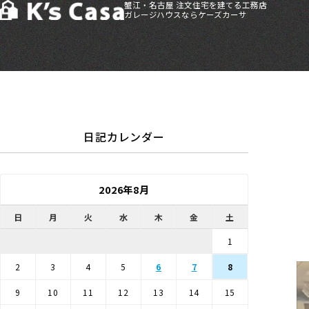
蟹江・名古屋 注文住宅を建てる工務店
ガレージハウスならケーズカーサ
HOME
>
ブログ
>
研修会
>
TOTO・LIXIL・Panasonicショールーム研修
日記カレンダー
2026年8月
日
月
火
水
木
金
土
1
2
3
4
5
6
7
8
9
10
11
12
13
14
15