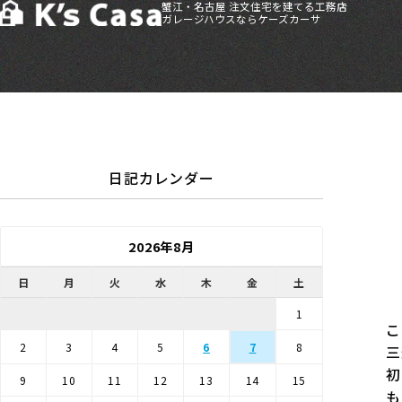
蟹江・名古屋 注文住宅を建てる工務店
ガレージハウスならケーズカーサ
HOME
>
ブログ
>
注文住宅
>
中川区M様 地鎮祭を行いました！
日記カレンダー
2026年8月
日
月
火
水
木
金
土
1
こ
2
3
4
5
6
7
8
三
初
9
10
11
12
13
14
15
も