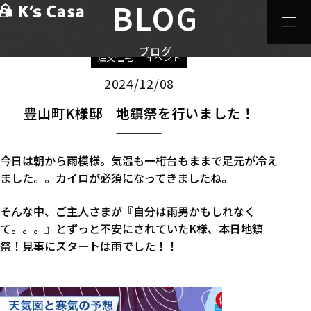
BLOG
HOME
>
ブログ
>
注文住宅
>
豊山町K様邸 地鎮祭を行い
ました！
ブログ
注文住宅
イベント
2024/12/08
豊山町K様邸 地鎮祭を行いました！
今日は朝から雨模様。気温も一桁台もままで足元が冷え
ました。。カイロが必須になってきましたね。
そんな中、ご主人さまが『自分は雨男かもしれなく
て。。。』とずっと不安にされていたK様、本日地鎮
祭！見事にスタートは雨でした！！