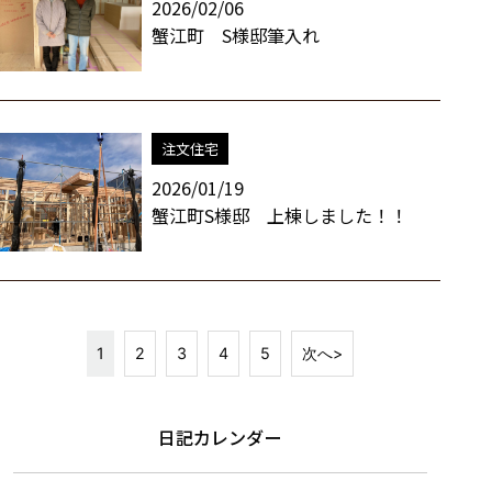
2026/02/06
蟹江町 S様邸筆入れ
注文住宅
2026/01/19
蟹江町S様邸 上棟しました！！
1
2
3
4
5
次へ>
日記カレンダー