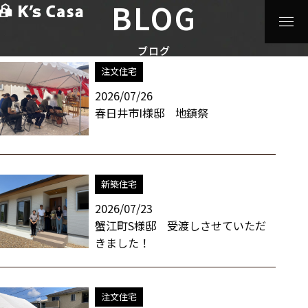
BLOG
HOME
>
ブログ
>
おめでとうございます
スタッフブログ / おめでとうございます 一覧
ブログ
注文住宅
2026/07/26
春日井市I様邸 地鎮祭
新築住宅
2026/07/23
蟹江町S様邸 受渡しさせていただ
きました！
注文住宅