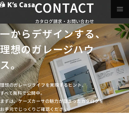
CONTACT
HOME
>
カタログ請求・お問い合わせ
遊びも、暮らしも、自分らしさも
カタログ請求・お問い合わせ
一からデザインする、
理想のガレージハウ
ス。
理想のガレージライフを実現するヒント、
すべて無料で公開中。
まずは、ケーズカーサの魅力が詰まったカタログを
お手元で
じっくりご確認ください。