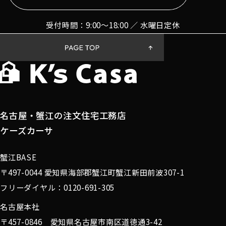
先その他の記述等により特定の個人を識別できる
情報を指します。
受付時間：9:00〜18:00 ／ 水曜日定休
プライバシー情報のうち「履歴情報および特性情
報」とは，上記に定める「個人情報」以外のもの
をいい，ご利用いただいたサービスやご購入いた
だいた商品，ご覧になったページや広告の履歴，
ユーザーが検索された検索キーワード，ご利用日
時，ご利用の方法，ご利用環境，郵便番号や性
別，職業，年齢，ユーザーのIPアドレス，クッキ
名古屋・蟹江の注文住宅工務店
ー情報，位置情報，端末の個体識別情報などを指
します。
ケーズカーサ
蟹江BASE
第２条（プライバシー情報の収集方法）
〒497-0044 愛知県海部郡蟹江町蟹江新田前波307-1
フリーダイヤル：0120-691-305
当社は，ユーザーが利用登録をする際に氏名，生
年月日，住所，電話番号，メールアドレス，銀行
名古屋本社
口座番号，クレジットカード番号，運転免許証番
〒457-0846 愛知県名古屋市南区道徳通3-42