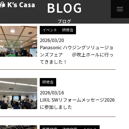
BLOG
HOME
>
ブログ
>
研修会
スタッフブログ / 研修会 一覧
ブログ
イベント
研修会
2026/03/20
Panasonic ハウジングソリュージョ
ンズフェア ＠吹上ホールに行っ
てきました！
研修会
2026/03/16
LIXIL SWリフォームメッセージ2026
に参加しました